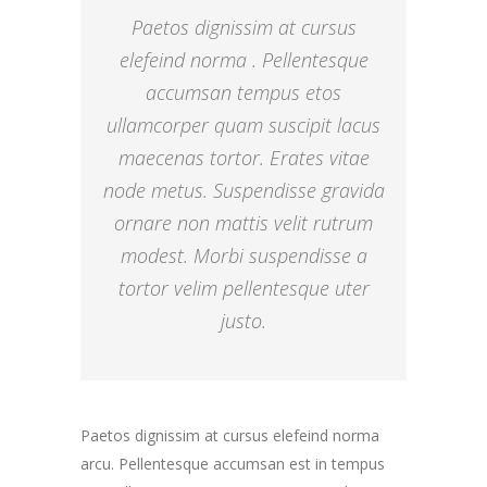
kaip
Paetos dignissim at cursus
lankytojai
naudojasi
elefeind norma . Pellentesque
svetaine.
accumsan tempus etos
ullamcorper quam suscipit lacus
Patirties
maecenas tortor. Erates vitae
Kad mūsų
node metus. Suspendisse gravida
svetainė
veiktų kuo
ornare non mattis velit rutrum
geriau jūsų
modest. Morbi suspendisse a
apsilankymo
metu. Jei
tortor velim pellentesque uter
atsisakysite
šių slapukų,
justo.
kai kurios
funkcijos iš
svetainės
išnyks.
Paetos dignissim at cursus elefeind norma
arcu. Pellentesque accumsan est in tempus
Rinkodara