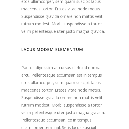
etos ullamcorper, sem quam suscipit lacus
Dalindamiesi
savo
maecenas tortor. Erates vitae node metus.
pomėgiais ir
Suspendisse gravida ornare non mattis velit
elgesiu, kai
lankotės
rutrum modest. Morbi suspendisse a tortor
mūsų
velim pellentesque uter justo magna gravida.
svetainėje,
padidinate
galimybę
LACUS MODEM ELEMENTUM
pamatyti
suasmenintą
turinį ir
pasiūlymus.
Paetos dignissim at cursus elefeind norma
arcu. Pellentesque accumsan est in tempus
etos ullamcorper, sem quam suscipit lacus
maecenas tortor. Erates vitae node metus.
Suspendisse gravida ornare non mattis velit
rutrum modest. Morbi suspendisse a tortor
velim pellentesque uter justo magna gravida.
Pellentesque accumsan, ex in tempus
ullamcorper terminal. Setis lacus suscipit