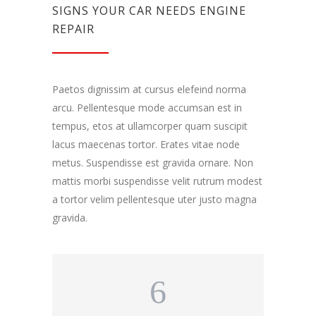
funkcijos.
SIGNS YOUR CAR NEEDS ENGINE
Be šių
REPAIR
slapukų
svetainė
tinkamai
neveiks.
Paetos dignissim at cursus elefeind norma
arcu. Pellentesque mode accumsan est in
Analitiniai
tempus, etos at ullamcorper quam suscipit
Analitiniai
lacus maecenas tortor. Erates vitae node
(arba
metus. Suspendisse est gravida ornare. Non
statistikos)
slapukai
mattis morbi suspendisse velit rutrum modest
renka
a tortor velim pellentesque uter justo magna
anoniminę
gravida.
informaciją
ir teikia jos
ataskaitas,
iš kurių
svetainės
valdytojas
gali
sužinoti