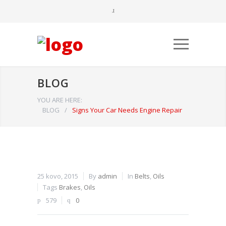
BLOG
YOU ARE HERE:
BLOG
/
Signs Your Car Needs Engine Repair
Būtinieji
Šiais
slapukais
25 kovo, 2015
By
admin
In
Belts
,
Oils
aktyvinamos
Tags
Brakes
,
Oils
pagrindinės
579
0
svetainės
naršymo ar
prieigos