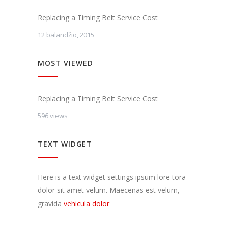
Dalindamiesi
savo
Replacing a Timing Belt Service Cost
pomėgiais ir
elgesiu, kai
12 balandžio, 2015
lankotės
mūsų
svetainėje,
MOST VIEWED
padidinate
galimybę
pamatyti
Replacing a Timing Belt Service Cost
suasmenintą
turinį ir
596 views
pasiūlymus.
TEXT WIDGET
Here is a text widget settings ipsum lore tora
dolor sit amet velum. Maecenas est velum,
gravida
vehicula dolor