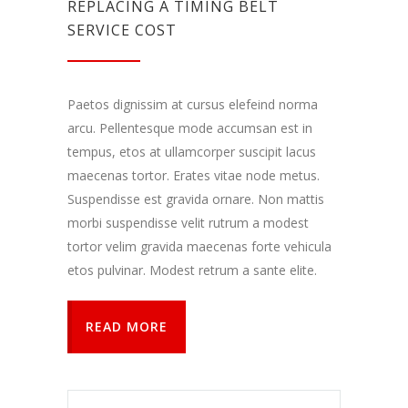
REPLACING A TIMING BELT
funkcijos.
SERVICE COST
Be šių
slapukų
svetainė
tinkamai
neveiks.
Paetos dignissim at cursus elefeind norma
arcu. Pellentesque mode accumsan est in
tempus, etos at ullamcorper suscipit lacus
Analitiniai
maecenas tortor. Erates vitae node metus.
Analitiniai
(arba
Suspendisse est gravida ornare. Non mattis
statistikos)
morbi suspendisse velit rutrum a modest
slapukai
tortor velim gravida maecenas forte vehicula
renka
anoniminę
etos pulvinar. Modest retrum a sante elite.
informaciją
ir teikia jos
ataskaitas,
READ MORE
iš kurių
svetainės
valdytojas
gali
sužinoti