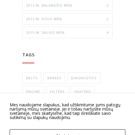
2015 M. BALANDŽIO MĖN.
2
2015 M. KOVO MĖN.
2
2015 M. SAUSIO MĖN.
4
TAGS
BELTS
BRAKES
DIAGNOSTICS
ENGINE
FILTERS
HEATING
Mes naudojame slapukus, kad užtikrintume jums patogų
OILS
STEERING
SUSPENSION
naršymą mūsų svetainėje. Jei ir toliau naršysite mūsų
svetainėje, mes skaitysime, kad taip išreiškiate savo
sutikimą su slapukų naudojimu.
TIRES
TRANSMISSION