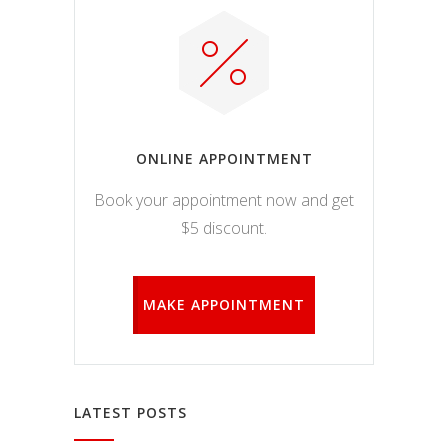
kaip
lankytojai
naudojasi
svetaine.
Patirties
Kad mūsų
ONLINE APPOINTMENT
svetainė
veiktų kuo
Book your appointment now and get
geriau jūsų
$5 discount.
apsilankymo
metu. Jei
atsisakysite
šių slapukų,
MAKE APPOINTMENT
kai kurios
funkcijos iš
svetainės
išnyks.
LATEST POSTS
Rinkodara