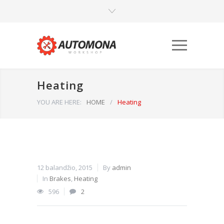
Heating
YOU ARE HERE:
HOME
/
Heating
Būtinieji
Šiais
12 balandžio, 2015
By
admin
slapukais
In
Brakes
,
Heating
aktyvinamos
596
2
pagrindinės
svetainės
naršymo ar
prieigos