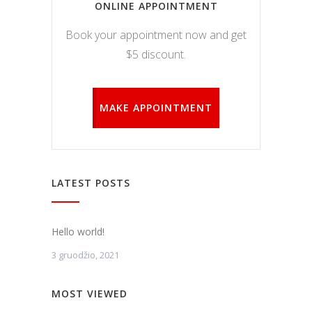
ONLINE APPOINTMENT
kaip
lankytojai
Book your appointment now and get
naudojasi
svetaine.
$5 discount.
Patirties
MAKE APPOINTMENT
Kad mūsų
svetainė
veiktų kuo
geriau jūsų
apsilankymo
metu. Jei
LATEST POSTS
atsisakysite
šių slapukų,
kai kurios
funkcijos iš
Hello world!
svetainės
išnyks.
3 gruodžio, 2021
MOST VIEWED
Rinkodara