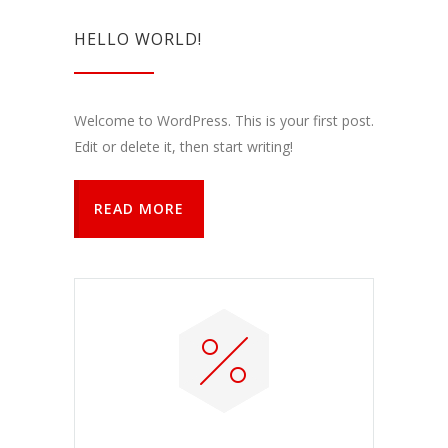
funkcijos.
Be šių
HELLO WORLD!
slapukų
svetainė
tinkamai
neveiks.
Welcome to WordPress. This is your first post.
Edit or delete it, then start writing!
Analitiniai
Analitiniai
READ MORE
(arba
statistikos)
slapukai
renka
anoniminę
informaciją
ir teikia jos
ataskaitas,
iš kurių
svetainės
valdytojas
gali
sužinoti