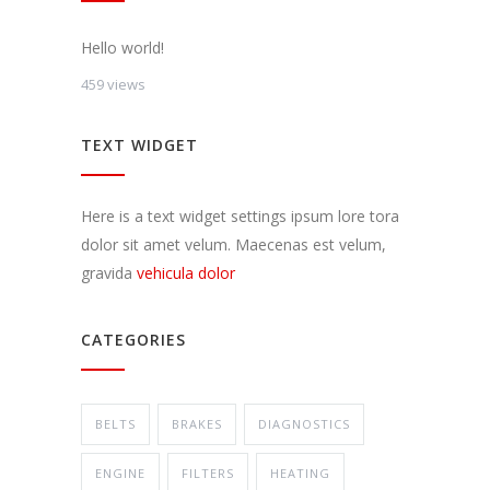
Dalindamiesi
savo
pomėgiais ir
Hello world!
elgesiu, kai
459 views
lankotės
mūsų
svetainėje,
TEXT WIDGET
padidinate
galimybę
pamatyti
suasmenintą
Here is a text widget settings ipsum lore tora
turinį ir
dolor sit amet velum. Maecenas est velum,
pasiūlymus.
gravida
vehicula dolor
CATEGORIES
BELTS
BRAKES
DIAGNOSTICS
ENGINE
FILTERS
HEATING