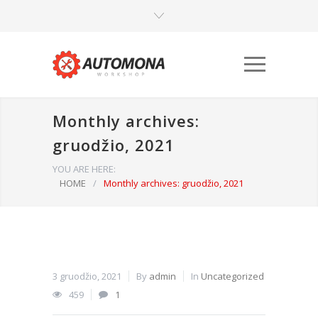
Monthly archives:
gruodžio, 2021
YOU ARE HERE:
HOME
/
Monthly archives: gruodžio, 2021
Būtinieji
Šiais
slapukais
aktyvinamos
pagrindinės
3 gruodžio, 2021
By
admin
In
Uncategorized
svetainės
459
1
naršymo ar
prieigos