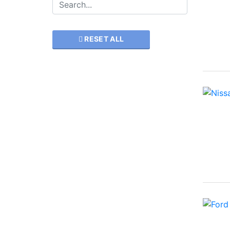
šių slapukų,
kai kurios
funkcijos iš
RESET ALL
svetainės
išnyks.
Rinkodara
Dalindamiesi
savo
pomėgiais ir
elgesiu, kai
lankotės
mūsų
svetainėje,
padidinate
galimybę
pamatyti
suasmenintą
turinį ir
pasiūlymus.