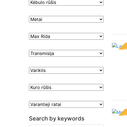
informaciją
ir teikia jos
ataskaitas,
iš kurių
svetainės
valdytojas
gali
sužinoti
SPECIA
kaip
lankytojai
naudojasi
svetaine.
Patirties
Kad mūsų
svetainė
veiktų kuo
geriau jūsų
SPECIA
apsilankymo
Search by keywords
metu. Jei
atsisakysite