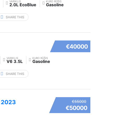
VARIKLIS
KURO RŪŠIS
2.0L EcoBlue
Gasoline
SHARE THIS
€40000
VARIKLIS
KURO RŪŠIS
V6 3.5L
Gasoline
SHARE THIS
o 2023
€55000
€50000