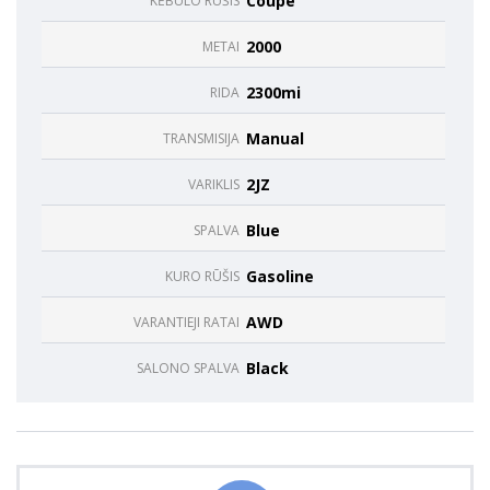
Coupe
KĖBULO RŪŠIS
funkcijos.
Be šių
2000
METAI
slapukų
svetainė
2300mi
RIDA
tinkamai
neveiks.
Manual
TRANSMISIJA
2JZ
VARIKLIS
Analitiniai
Analitiniai
Blue
SPALVA
(arba
statistikos)
slapukai
Gasoline
KURO RŪŠIS
renka
anoniminę
AWD
VARANTIEJI RATAI
informaciją
ir teikia jos
Black
SALONO SPALVA
ataskaitas,
iš kurių
svetainės
valdytojas
gali
sužinoti