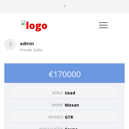
admin
Private Seller
€170000
Būtinieji
Used
BŪKLĖ
Šiais
slapukais
Nissan
MARKĖ
aktyvinamos
pagrindinės
svetainės
GTR
MODELIS
naršymo ar
prieigos