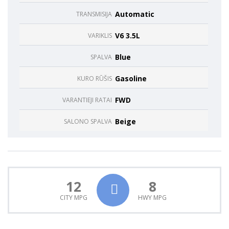
funkcijos.
Automatic
TRANSMISIJA
Be šių
slapukų
V6 3.5L
svetainė
VARIKLIS
tinkamai
neveiks.
Blue
SPALVA
Gasoline
KURO RŪŠIS
Analitiniai
Analitiniai
FWD
VARANTIEJI RATAI
(arba
statistikos)
Beige
SALONO SPALVA
slapukai
renka
anoniminę
informaciją
ir teikia jos
ataskaitas,
12
8
iš kurių
svetainės
CITY MPG
HWY MPG
valdytojas
gali
sužinoti