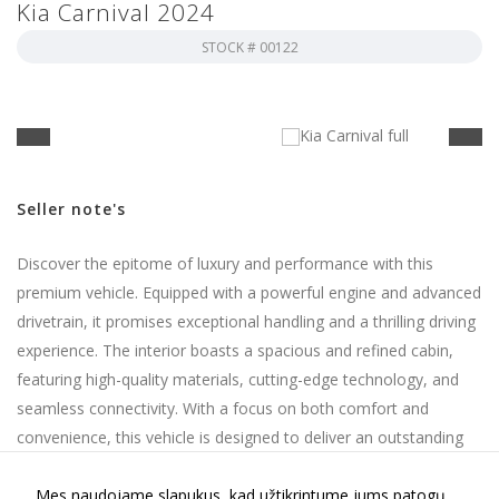
Kia Carnival 2024
kaip
lankytojai
STOCK #
00122
naudojasi
svetaine.
Patirties
Kad mūsų
svetainė
Seller note's
veiktų kuo
geriau jūsų
apsilankymo
Discover the epitome of luxury and performance with this
metu. Jei
premium vehicle. Equipped with a powerful engine and advanced
atsisakysite
drivetrain, it promises exceptional handling and a thrilling driving
šių slapukų,
kai kurios
experience. The interior boasts a spacious and refined cabin,
funkcijos iš
featuring high-quality materials, cutting-edge technology, and
svetainės
išnyks.
seamless connectivity. With a focus on both comfort and
convenience, this vehicle is designed to deliver an outstanding
driving experience. Ideal for those who seek elegance,
Rinkodara
Mes naudojame slapukus, kad užtikrintume jums patogų
innovation, and performance in their automotive choice.