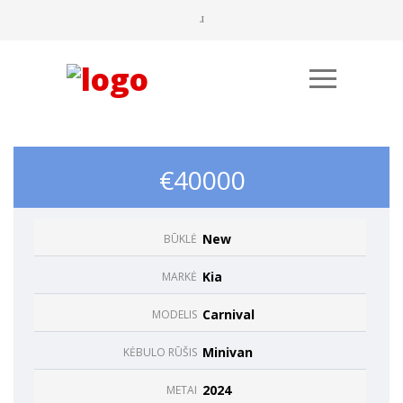
€40000
New
BŪKLĖ
Būtinieji
Kia
MARKĖ
Šiais
slapukais
Carnival
MODELIS
aktyvinamos
pagrindinės
Minivan
KĖBULO RŪŠIS
svetainės
naršymo ar
2024
METAI
prieigos