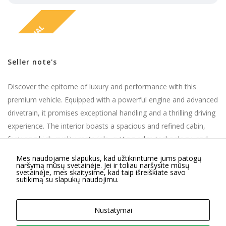
kaip
lankytojai
naudojasi
SPECIAL
svetaine.
Seller note's
Patirties
Kad mūsų
Discover the epitome of luxury and performance with this
svetainė
veiktų kuo
premium vehicle. Equipped with a powerful engine and advanced
geriau jūsų
drivetrain, it promises exceptional handling and a thrilling driving
apsilankymo
experience. The interior boasts a spacious and refined cabin,
metu. Jei
atsisakysite
featuring high-quality materials, cutting-edge technology, and
šių slapukų,
seamless connectivity. With a focus on both comfort and
kai kurios
Mes naudojame slapukus, kad užtikrintume jums patogų
naršymą mūsų svetainėje. Jei ir toliau naršysite mūsų
convenience, this vehicle is designed to deliver an outstanding
funkcijos iš
svetainėje, mes skaitysime, kad taip išreiškiate savo
svetainės
driving experience. Ideal for those who seek elegance,
sutikimą su slapukų naudojimu.
išnyks.
innovation, and performance in their automotive choice.
ABS
Auxiliary heating
Central locking
Climate Control
Nustatymai
Compound Brakes
Conditioner
ESP
Turbo-engine
Rinkodara