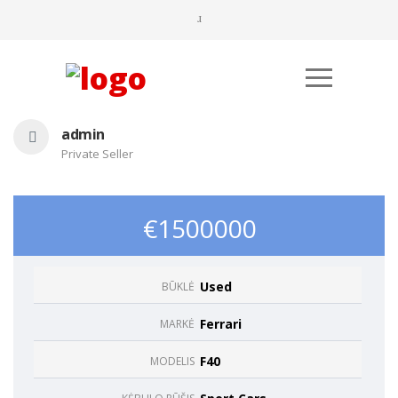
admin
Private Seller
€1500000
Būtinieji
Used
BŪKLĖ
Šiais
slapukais
Ferrari
MARKĖ
aktyvinamos
pagrindinės
svetainės
F40
MODELIS
naršymo ar
prieigos