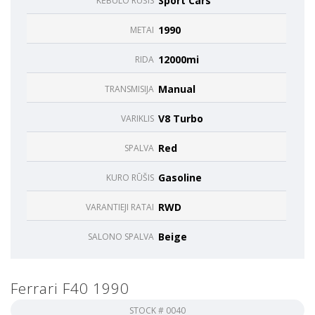
Sport Cars
KĖBULO RŪŠIS
funkcijos.
Be šių
1990
METAI
slapukų
svetainė
12000mi
RIDA
tinkamai
neveiks.
Manual
TRANSMISIJA
V8 Turbo
VARIKLIS
Analitiniai
Analitiniai
Red
SPALVA
(arba
statistikos)
slapukai
Gasoline
KURO RŪŠIS
renka
anoniminę
RWD
VARANTIEJI RATAI
informaciją
ir teikia jos
Beige
SALONO SPALVA
ataskaitas,
iš kurių
svetainės
valdytojas
Ferrari F40 1990
gali
sužinoti
STOCK #
0040