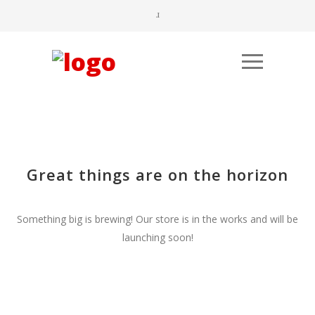
Great things are on the horizon
Būtinieji
Būtinieji
Something big is brewing! Our store is in the works and will be
Šiais
Šiais
launching soon!
slapukais
slapukais
aktyvinamos
aktyvinamos
pagrindinės
pagrindinės
svetainės
svetainės
naršymo ar
naršymo ar
prieigos
prieigos