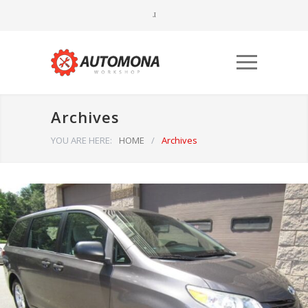
Archives
YOU ARE HERE:
HOME
/
Archives
Būtinieji
Šiais
slapukais
aktyvinamos
pagrindinės
svetainės
naršymo ar
prieigos