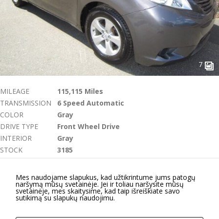
funkcijos.
Be šių
slapukų
svetainė
tinkamai
neveiks.
7
Analitiniai
MILEAGE
115,115 Miles
Analitiniai
TRANSMISSION
6 Speed Automatic
(arba
statistikos)
COLOR
Gray
slapukai
DRIVE TYPE
Front Wheel Drive
renka
INTERIOR
Gray
anoniminę
STOCK
3185
informaciją
ir teikia jos
ENGINE
Gas 3.5L 6 Cylinder
ataskaitas,
VIN
5TDZK3DC1FEXAMPLE
Mes naudojame slapukus, kad užtikrintume jums patogų
iš kurių
naršymą mūsų svetainėje. Jei ir toliau naršysite mūsų
$21,995
svetainės
svetainėje, mes skaitysime, kad taip išreiškiate savo
sutikimą su slapukų naudojimu.
valdytojas
gali
sužinoti