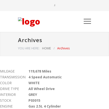
Archives
YOU ARE HERE:
HOME
/
Archives
10
MILEAGE
119,678 Miles
Būtinieji
TRANSMISSION
4 Speed Automatic
Šiais
COLOR
WHITE
slapukais
DRIVE TYPE
All Wheel Drive
aktyvinamos
pagrindinės
INTERIOR
GREY
svetainės
STOCK
P03015
naršymo ar
ENGINE
Gas 2.5L 4 Cylinder
prieigos