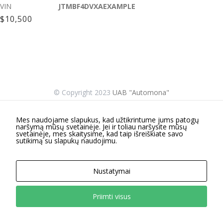
VIN
JTMBF4DVXAEXAMPLE
funkcijos.
Be šių
$10,500
slapukų
svetainė
tinkamai
neveiks.
Analitiniai
© Copyright 2023
UAB "Automona"
Analitiniai
(arba
statistikos)
Mes naudojame slapukus, kad užtikrintume jums patogų
slapukai
naršymą mūsų svetainėje. Jei ir toliau naršysite mūsų
svetainėje, mes skaitysime, kad taip išreiškiate savo
renka
sutikimą su slapukų naudojimu.
anoniminę
informaciją
ir teikia jos
Nustatymai
ataskaitas,
iš kurių
svetainės
Priimti visus
valdytojas
gali
sužinoti