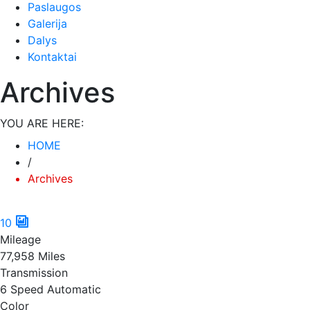
Paslaugos
Būtinieji
Galerija
Šiais
slapukais
Dalys
aktyvinamos
Kontaktai
pagrindinės
svetainės
Archives
naršymo ar
prieigos
funkcijos. Be
YOU ARE HERE:
šių slapukų
HOME
svetainė
/
tinkamai
neveiks.
Archives
10
Analitiniai
Analitiniai
Mileage
(arba
77,958 Miles
statistikos)
Transmission
slapukai
6 Speed Automatic
renka
Color
anoniminę