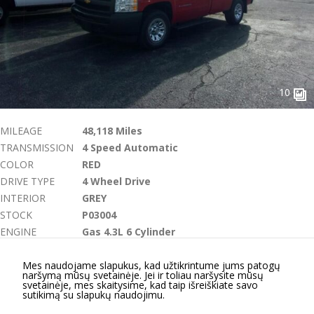
funkcijos.
Be šių
slapukų
svetainė
tinkamai
neveiks.
10
Analitiniai
MILEAGE
48,118 Miles
Analitiniai
TRANSMISSION
4 Speed Automatic
(arba
statistikos)
COLOR
RED
slapukai
DRIVE TYPE
4 Wheel Drive
renka
INTERIOR
GREY
anoniminę
STOCK
P03004
informaciją
ir teikia jos
ENGINE
Gas 4.3L 6 Cylinder
ataskaitas,
VIN
1GCNKPEX7CEXAMPLE
iš kurių
Mes naudojame slapukus, kad užtikrintume jums patogų
$17,500
svetainės
naršymą mūsų svetainėje. Jei ir toliau naršysite mūsų
valdytojas
svetainėje, mes skaitysime, kad taip išreiškiate savo
sutikimą su slapukų naudojimu.
gali
sužinoti