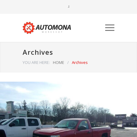
Archives
YOU ARE HERE:
HOME
/
Archives
Būtinieji
Šiais
slapukais
aktyvinamos
pagrindinės
svetainės
naršymo ar
prieigos