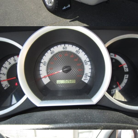
kaip
lankytojai
naudojasi
svetaine.
Patirties
Kad mūsų
svetainė
veiktų kuo
geriau jūsų
apsilankymo
metu. Jei
atsisakysite
šių slapukų,
kai kurios
funkcijos iš
svetainės
išnyks.
Rinkodara