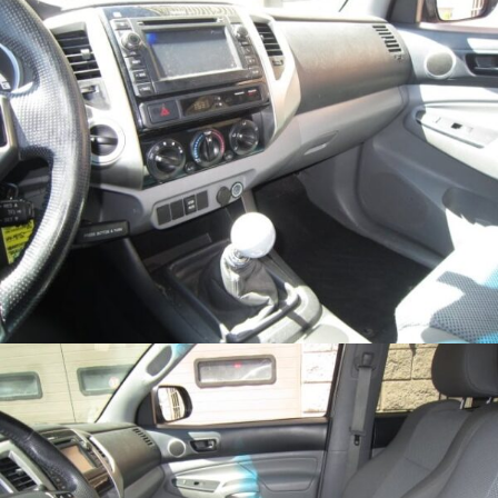
Dalindamiesi
savo
pomėgiais ir
elgesiu, kai
lankotės
mūsų
svetainėje,
padidinate
galimybę
pamatyti
suasmenintą
turinį ir
pasiūlymus.