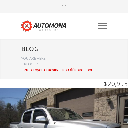
BLOG
YOU ARE HERE:
BLOG
/
2013 Toyota Tacoma TRD Off Road Sport
$20,995
Būtinieji
Šiais
slapukais
aktyvinamos
pagrindinės
svetainės
naršymo ar
prieigos