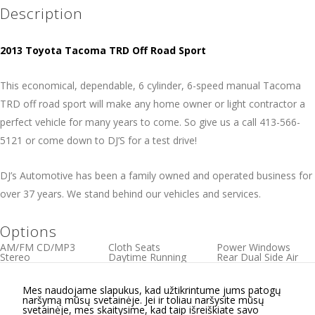
Description
2013 Toyota Tacoma TRD Off Road Sport
This economical, dependable, 6 cylinder, 6-speed manual Tacoma
TRD off road sport will make any home owner or light contractor a
perfect vehicle for many years to come. So give us a call 413-566-
5121 or come down to DJ’S for a test drive!
DJ’s Automotive has been a family owned and operated business for
over 37 years. We stand behind our vehicles and services.
Options
AM/FM CD/MP3
Cloth Seats
Power Windows
Stereo
Daytime Running
Rear Dual Side Air
Active Belts
Lights
Bags
Air Conditioning
Dual Air Bags Front,
Rear Sliding Window
Anti-lock Brakes
Head and Side
Roof Rack
Mes naudojame slapukus, kad užtikrintume jums patogų
Automatic Passenger
Fog Lights
Short Bed
naršymą mūsų svetainėje. Jei ir toliau naršysite mūsų
Sensor (for
Passive engine
Tilt Steering Wheel
svetainėje, mes skaitysime, kad taip išreiškiate savo