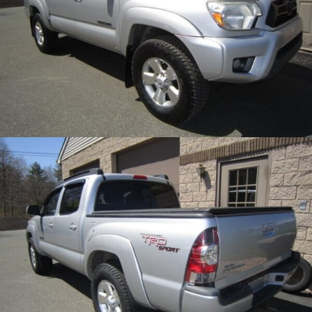
funkcijos.
Be šių
slapukų
svetainė
tinkamai
neveiks.
Analitiniai
Analitiniai
(arba
statistikos)
slapukai
renka
anoniminę
informaciją
ir teikia jos
ataskaitas,
iš kurių
svetainės
valdytojas
gali
sužinoti